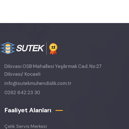
Dilovası OSB Mahallesi Yeşilırmak Cad. No:27
Dilovası/ Kocaeli
info@sutekmuhendislik.com.tr
0262 642 23 30
Faaliyet Alanları
Çelik Servis Merkezi