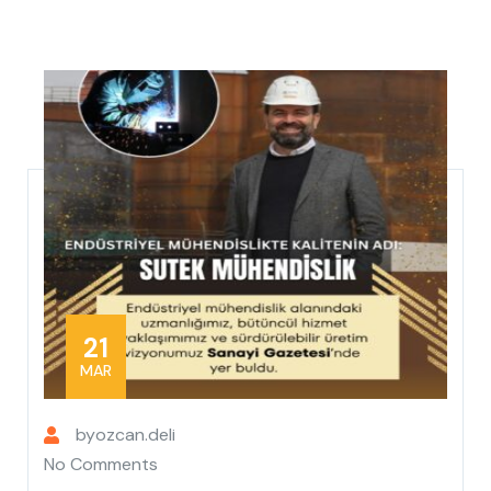
21
MAR
by
ozcan.deli
No Comments