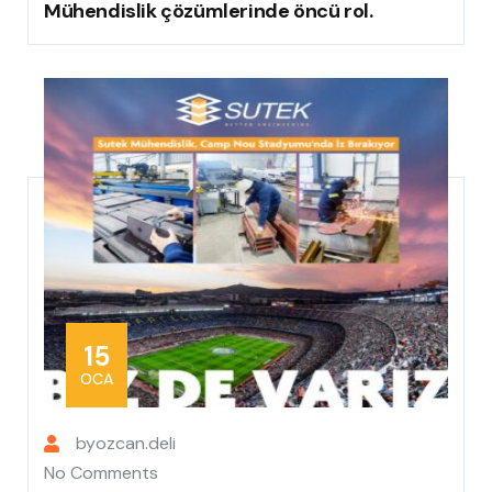
Mühendislik çözümlerinde öncü rol.
15
OCA
by
ozcan.deli
No Comments