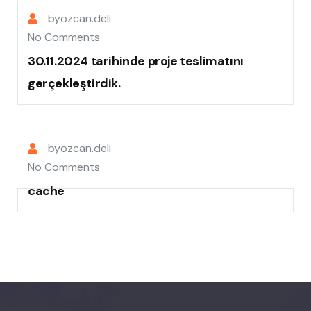
by
ozcan.deli
No Comments
30.11.2024 tarihinde proje teslimatını
gerçekleştirdik.
by
ozcan.deli
No Comments
cache