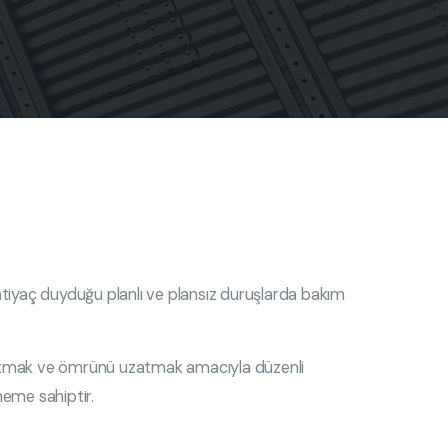
htiyaç duyduğu planlı ve plansız duruşlarda bakım
azaltmak ve ömrünü uzatmak amacıyla düzenli
öneme sahiptir.