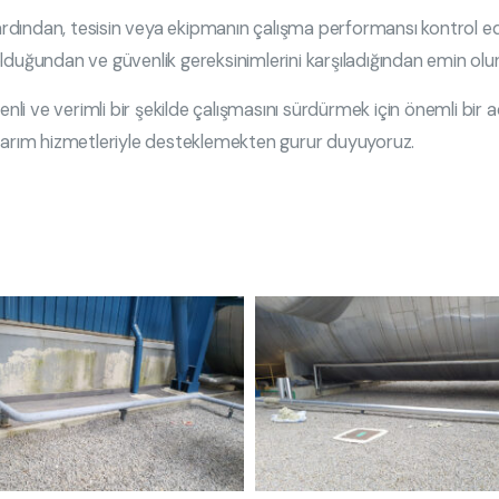
ndan, tesisin veya ekipmanın çalışma performansı kontrol edilir 
lduğundan ve güvenlik gereksinimlerini karşıladığından emin olun
venli ve verimli bir şekilde çalışmasını sürdürmek için önemli b
onarım hizmetleriyle desteklemekten gurur duyuyoruz.