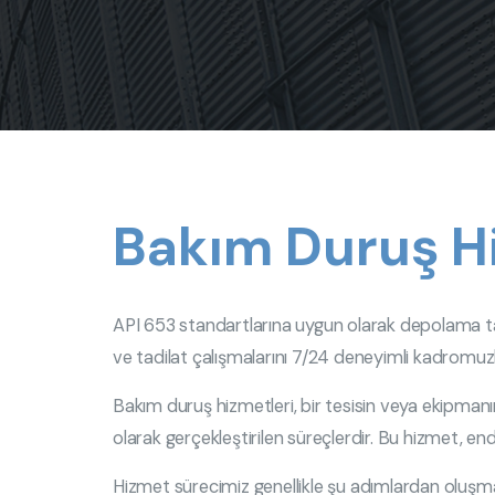
Bakım Duruş H
API 653 standartlarına uygun olarak depolama tan
ve tadilat çalışmalarını 7/24 deneyimli kadromuz
Bakım duruş hizmetleri, bir tesisin veya ekipman
olarak gerçekleştirilen süreçlerdir. Bu hizmet, endü
Hizmet sürecimiz genellikle şu adımlardan oluşm