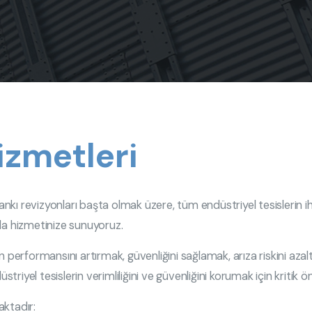
izmetleri
kı revizyonları başta olmak üzere, tüm endüstriyel tesislerin i
la hizmetinize sunuyoruz.
ın performansını artırmak, güvenliğini sağlamak, arıza riskini 
striyel tesislerin verimliliğini ve güvenliğini korumak için kritik 
aktadır: